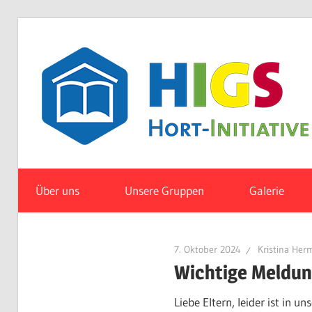
Zum
Inhalt
springen
Über uns
Unsere Gruppen
Galerie
7. Oktober 2024
Kristina Her
Wichtige Meldu
Liebe Eltern, leider ist in 