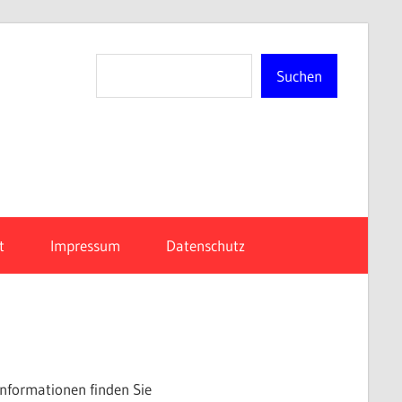
Suchen
Suchen
n-
t
Impressum
Datenschutz
 Informationen finden Sie