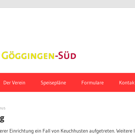
Hort-
Initiative
Gögginge
Der Verein
Speisepläne
Formulare
Kontak
Süd
mus
ng
unserer Einrichtung ein Fall von Keuchhusten aufgetreten. Weitere