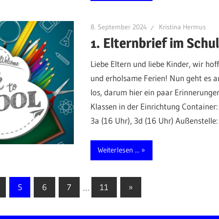
8. September 2024
Kristina Hermus
1. Elternbrief im Schu
Liebe Eltern und liebe Kinder, wir ho
und erholsame Ferien! Nun geht es a
los, darum hier ein paar Erinnerungen
Klassen in der Einrichtung Container: 1
3a (16 Uhr), 3d (16 Uhr) Außenstelle:
Weiterlesen ...
ion
Nächste
5
6
7
…
11
»
Beiträge