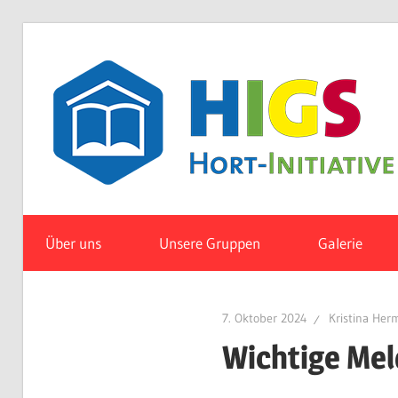
Zum
Inhalt
springen
Über uns
Unsere Gruppen
Galerie
7. Oktober 2024
Kristina Her
Wichtige Me