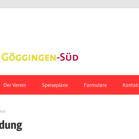
Hort-
Initiative
Gögginge
Der Verein
Speisepläne
Formulare
Kontak
Süd
mus
ldung