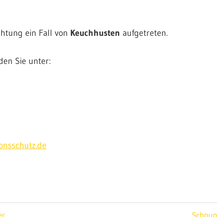
ichtung ein Fall von
Keuchhusten
aufgetreten.
den Sie unter:
onsschutz.de
ion
Nächst
er
Schnup