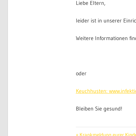
Liebe Eltern,
leider ist in unserer Einr
Weitere Informationen fin
oder
Keuchhusten: www.infekti
Bleiben Sie gesund!
INFORMATION
Beitragsnavigat
Vorheriger
Krankmeldung eurer Kind